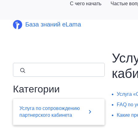
С чего начать
Частые во
База знаний eLama
Усл
close
каб
Категории
Услуга «
FAQ по у
Услуга по сопровождению
chevron_right
партнерского кабинета
Какие пр