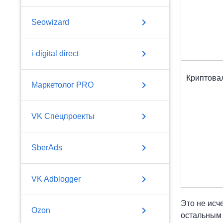
chevron_right
Seowizard
chevron_right
i-digital direct
Криптова
chevron_right
Маркетолог PRO
chevron_right
VK Спецпроекты
chevron_right
SberAds
chevron_right
VK Adblogger
Это не исч
chevron_right
Ozon
остальным 