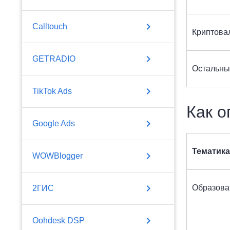
chevron_right
Calltouch
Криптова
chevron_right
GETRADIO
Остальны
chevron_right
TikTok Ads
Как о
chevron_right
Google Ads
Тематика
chevron_right
WOWBlogger
chevron_right
Образова
2ГИС
chevron_right
Oohdesk DSP