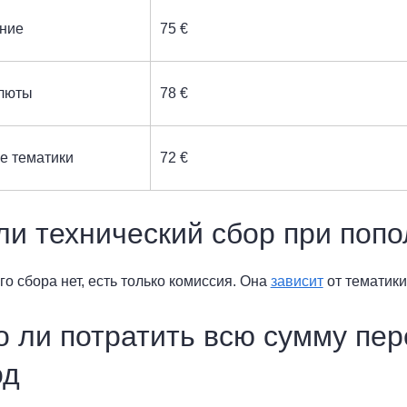
ние
75 €
люты
78 €
е тематики
72 €
ли технический сбор при поп
го сбора нет, есть только комиссия. Она
зависит
от тематики
 ли потратить всю сумму пе
од