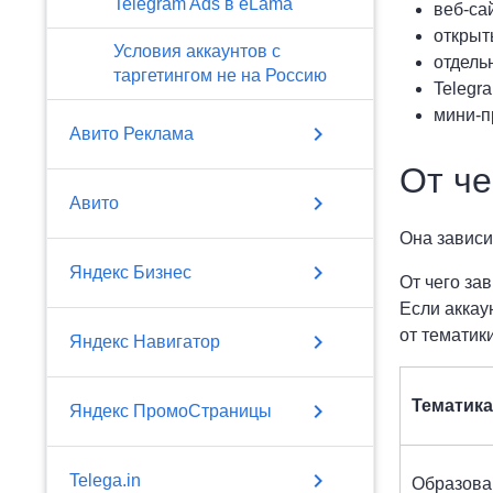
Telegram Ads в eLama
веб-са
открыт
Условия аккаунтов с
отдель
таргетингом не на Россию
Telegr
мини-п
chevron_right
Авито Реклама
От че
chevron_right
Авито
Она зависи
chevron_right
Яндекс Бизнес
От чего за
Если аккау
от тематики
chevron_right
Яндекс Навигатор
Тематика
chevron_right
Яндекс ПромоСтраницы
chevron_right
Telega.in
Образова