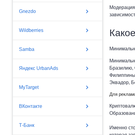
Модерация 
chevron_right
Gnezdo
зависимост
chevron_right
Какое
Wildberries
chevron_right
Минимальна
Samba
Минимальна
chevron_right
Бразилию, 
Яндекс UrbanAds
Филиппины,
Эквадор, Б
chevron_right
MyTarget
Для реклам
chevron_right
Криптовал
ВКонтакте
Образован
chevron_right
Т-Банк
Именно сто
которая за