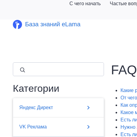
С чего начать
Частые во
База знаний eLama
FAQ
close
Категории
Какие 
От чег
Как оп
chevron_right
Яндекс Директ
Какое 
Есть л
chevron_right
VK Реклама
Нужно 
Есть л