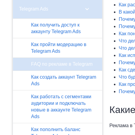
Как ра
chevron_right
Telegram Ads
В како
Почему
Как получить доступ к
Почему
аккаунту Telegram Ads
Как по
Что де
Как пройти модерацию в
Что де
Telegram Ads
Как ис
Почему
FAQ по рекламе в Telegram
Как сд
​Как создать аккаунт Telegram
Что бу
Ads
Как пр
Почему
Как работать с сегментами
аудитории и подключать
Какие
новые в аккаунте Telegram
Ads
Реклама в 
Как пополнить баланс