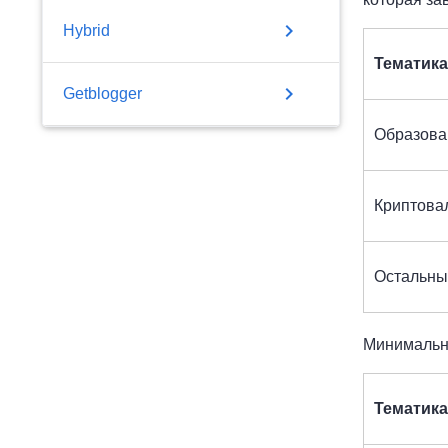
chevron_right
Hybrid
Тематика
chevron_right
Getblogger
Образова
Криптова
Остальны
Минимальна
Тематика