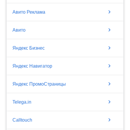
chevron_right
Авито Реклама
chevron_right
Авито
chevron_right
Яндекс Бизнес
chevron_right
Яндекс Навигатор
chevron_right
Яндекс ПромоСтраницы
chevron_right
Telega.in
chevron_right
Calltouch