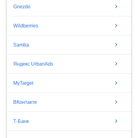
chevron_right
Gnezdo
chevron_right
Wildberries
chevron_right
Samba
chevron_right
Яндекс UrbanAds
chevron_right
MyTarget
chevron_right
ВКонтакте
chevron_right
Т-Банк