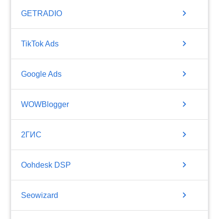
chevron_right
GETRADIO
chevron_right
TikTok Ads
chevron_right
Google Ads
chevron_right
WOWBlogger
chevron_right
2ГИС
chevron_right
Oohdesk DSP
chevron_right
Seowizard