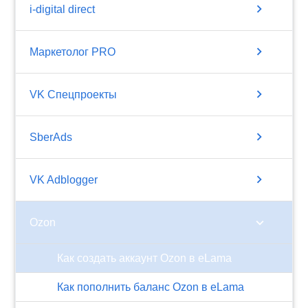
chevron_right
i-digital direct
chevron_right
Маркетолог PRO
chevron_right
VK Спецпроекты
chevron_right
SberAds
chevron_right
VK Adblogger
chevron_right
Ozon
Как создать аккаунт Ozon в eLama
Как пополнить баланс Ozon в eLama