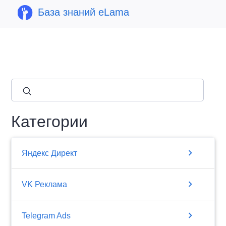
База знаний eLama
close
Категории
chevron_right
Яндекс Директ
chevron_right
VK Реклама
chevron_right
Telegram Ads