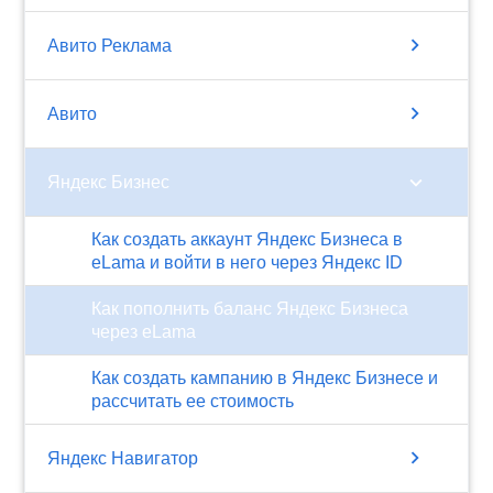
chevron_right
Авито Реклама
chevron_right
Авито
chevron_right
Яндекс Бизнес
Как создать аккаунт Яндекс Бизнеса в
eLama и войти в него через Яндекс ID
Как пополнить баланс Яндекс Бизнеса
через eLama
Как создать кампанию в Яндекс Бизнесе и
рассчитать ее стоимость
chevron_right
Яндекс Навигатор