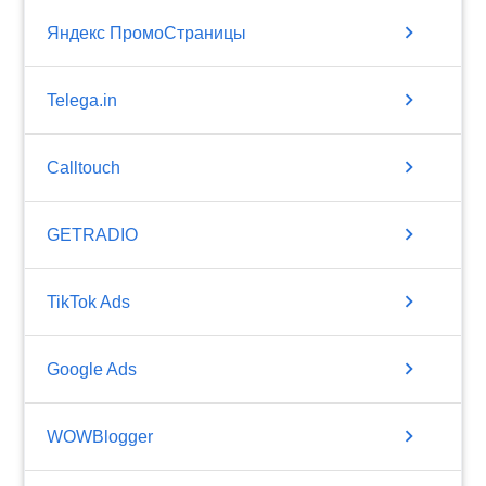
chevron_right
Яндекс ПромоСтраницы
chevron_right
Telega.in
chevron_right
Calltouch
chevron_right
GETRADIO
chevron_right
TikTok Ads
chevron_right
Google Ads
chevron_right
WOWBlogger