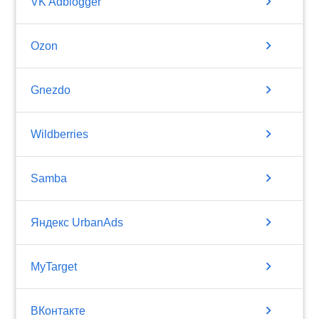
chevron_right
VK Adblogger
chevron_right
Ozon
chevron_right
Gnezdo
chevron_right
Wildberries
chevron_right
Samba
chevron_right
Яндекс UrbanAds
chevron_right
MyTarget
chevron_right
ВКонтакте