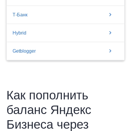
chevron_right
Т-Банк
chevron_right
Hybrid
chevron_right
Getblogger
Как пополнить
баланс Яндекс
Бизнеса через