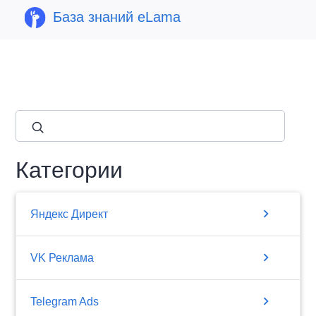
База знаний eLama
close
Категории
chevron_right
Яндекс Директ
chevron_right
VK Реклама
chevron_right
Telegram Ads