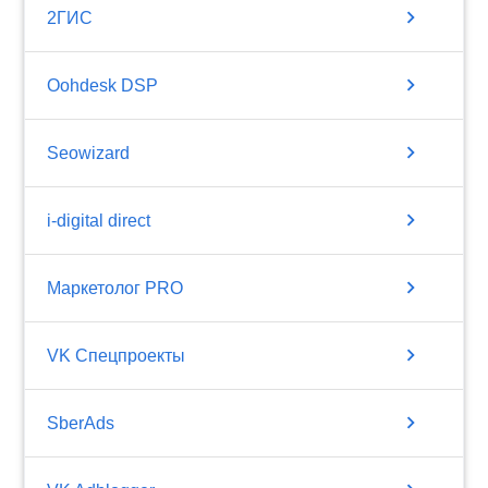
chevron_right
2ГИС
chevron_right
Oohdesk DSP
chevron_right
Seowizard
chevron_right
i-digital direct
chevron_right
Маркетолог PRO
chevron_right
VK Спецпроекты
chevron_right
SberAds