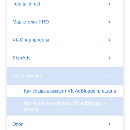
chevron_right
i-digital direct
chevron_right
Маркетолог PRO
chevron_right
VK Спецпроекты
chevron_right
SberAds
chevron_right
VK Adblogger
Как создать аккаунт VK AdBlogger в eLama
Как пополнить баланс VK AdBlogger в
eLama
chevron_right
Ozon