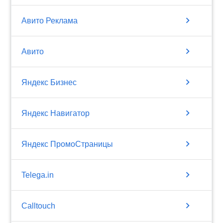
chevron_right
Авито Реклама
chevron_right
Авито
chevron_right
Яндекс Бизнес
chevron_right
Яндекс Навигатор
chevron_right
Яндекс ПромоСтраницы
chevron_right
Telega.in
chevron_right
Calltouch