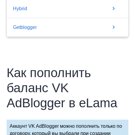
chevron_right
Hybrid
chevron_right
Getblogger
Как пополнить
баланс VK
AdBlogger в eLama
Аккаунт VK AdBlogger можно пополнить только по
договору, который вы выбрали при создании