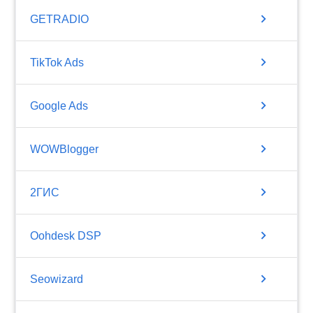
chevron_right
GETRADIO
chevron_right
TikTok Ads
chevron_right
Google Ads
chevron_right
WOWBlogger
chevron_right
2ГИС
chevron_right
Oohdesk DSP
chevron_right
Seowizard