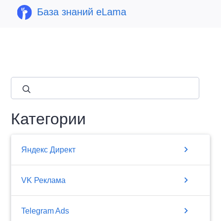
База знаний eLama
close
Категории
chevron_right
Яндекс Директ
chevron_right
VK Реклама
chevron_right
Telegram Ads