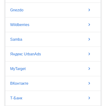
chevron_right
Gnezdo
chevron_right
Wildberries
chevron_right
Samba
chevron_right
Яндекс UrbanAds
chevron_right
MyTarget
chevron_right
ВКонтакте
chevron_right
Т-Банк