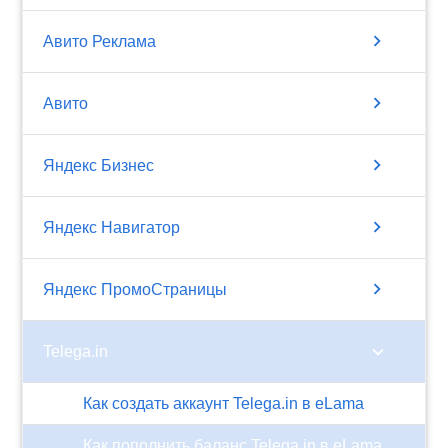
chevron_right
Авито Реклама
chevron_right
Авито
chevron_right
Яндекс Бизнес
chevron_right
Яндекс Навигатор
chevron_right
Яндекс ПромоСтраницы
chevron_right
Telega.in
Как создать аккаунт Telega.in в eLama
Как пополнить баланс Telega.in в eLama