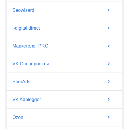
chevron_right
Seowizard
chevron_right
i-digital direct
chevron_right
Маркетолог PRO
chevron_right
VK Спецпроекты
chevron_right
SberAds
chevron_right
VK Adblogger
chevron_right
Ozon