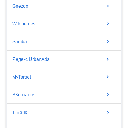
chevron_right
Gnezdo
chevron_right
Wildberries
chevron_right
Samba
chevron_right
Яндекс UrbanAds
chevron_right
MyTarget
chevron_right
ВКонтакте
chevron_right
Т-Банк