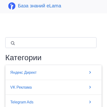
База знаний eLama
close
Категории
chevron_right
Яндекс Директ
chevron_right
VK Реклама
chevron_right
Telegram Ads