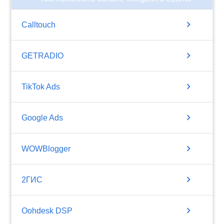
chevron_right
Calltouch
chevron_right
GETRADIO
chevron_right
TikTok Ads
chevron_right
Google Ads
chevron_right
WOWBlogger
chevron_right
2ГИС
chevron_right
Oohdesk DSP