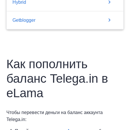
chevron_right
Hybrid
chevron_right
Getblogger
Как пополнить
баланс Telega.in в
eLama
Чтобы перевести деньги на баланс аккаунта
Telega.in: