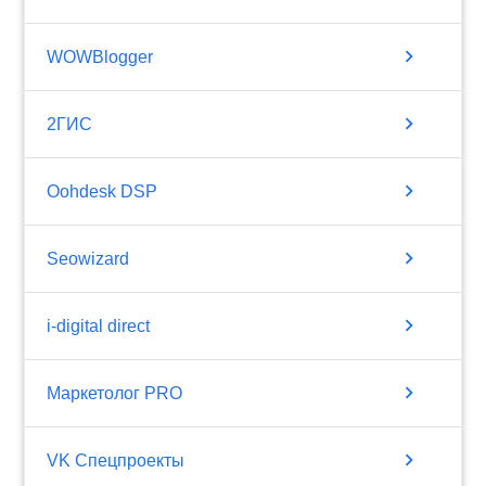
chevron_right
WOWBlogger
chevron_right
2ГИС
chevron_right
Oohdesk DSP
chevron_right
Seowizard
chevron_right
i-digital direct
chevron_right
Маркетолог PRO
chevron_right
VK Спецпроекты