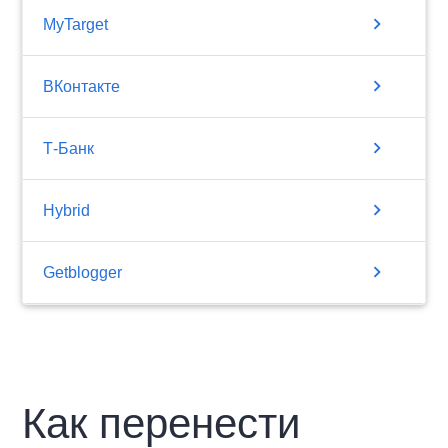
chevron_right
MyTarget
chevron_right
ВКонтакте
chevron_right
Т-Банк
chevron_right
Hybrid
chevron_right
Getblogger
Как перенести