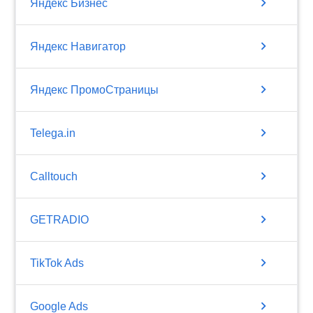
chevron_right
Яндекс Бизнес
chevron_right
Яндекс Навигатор
chevron_right
Яндекс ПромоСтраницы
chevron_right
Telega.in
chevron_right
Calltouch
chevron_right
GETRADIO
chevron_right
TikTok Ads
chevron_right
Google Ads