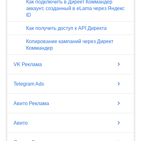
Как подключить в Директ Коммандер
аккаунт, созданный в eLama через Яндекс
ID
Как получить доступ к API Директа
Копирование кампаний через Директ
Коммандер
chevron_right
VK Реклама
chevron_right
Telegram Ads
chevron_right
Авито Реклама
chevron_right
Авито