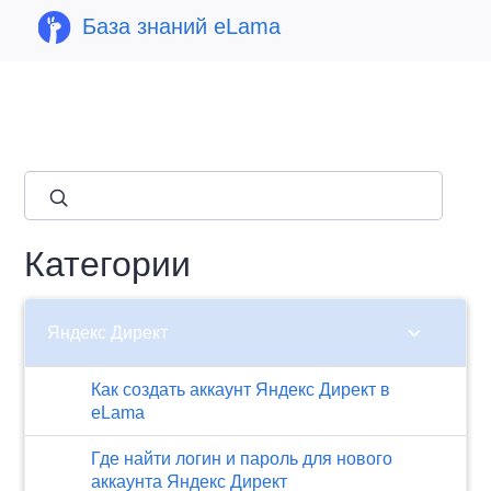
База знаний eLama
close
Категории
chevron_right
Яндекс Директ
Как создать аккаунт Яндекс Директ в
eLama
Где найти логин и пароль для нового
аккаунта Яндекс Директ