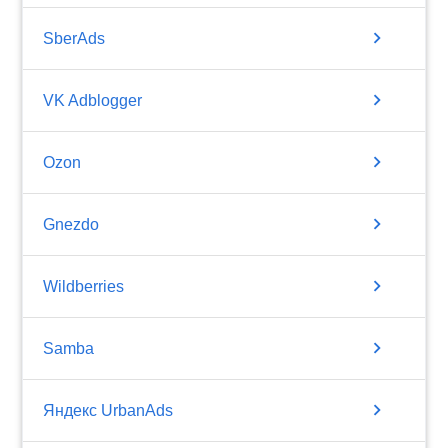
chevron_right
SberAds
chevron_right
VK Adblogger
chevron_right
Ozon
chevron_right
Gnezdo
chevron_right
Wildberries
chevron_right
Samba
chevron_right
Яндекс UrbanAds