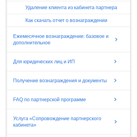
Удаление клиента из кабинета партнера
Как скачать отчет о вознаграждении
Ежемесячное вознаграждение: базовое и
chevron_right
дополнительное
chevron_right
Для юридических лиц и ИП
chevron_right
Получение вознаграждения и документы
chevron_right
FAQ по партнерской программе
Услуга «Сопровождение партнерского
chevron_right
кабинета»