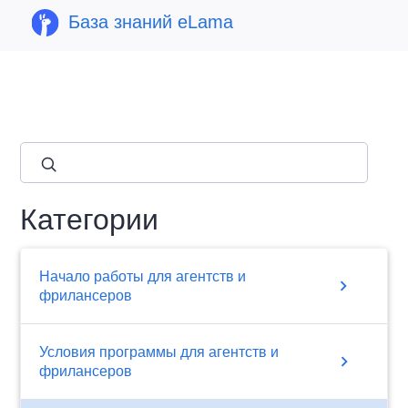
База знаний eLama
close
Категории
Начало работы для агентств и
chevron_right
фрилансеров
Условия программы для агентств и
chevron_right
фрилансеров