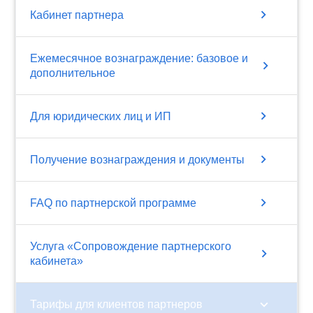
chevron_right
Кабинет партнера
Ежемесячное вознаграждение: базовое и
chevron_right
дополнительное
chevron_right
Для юридических лиц и ИП
chevron_right
Получение вознаграждения и документы
chevron_right
FAQ по партнерской программе
Услуга «Сопровождение партнерского
chevron_right
кабинета»
chevron_right
Тарифы для клиентов партнеров