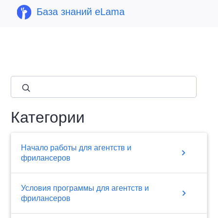
База знаний eLama
close
Категории
Начало работы для агентств и
chevron_right
фрилансеров
Условия программы для агентств и
chevron_right
фрилансеров