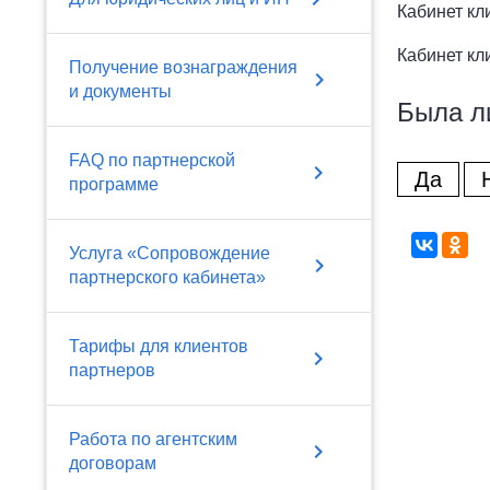
Кабинет кл
Кабинет кл
Получение вознаграждения
chevron_right
и документы
Была л
FAQ по партнерской
chevron_right
Да
программе
Услуга «Сопровождение
chevron_right
партнерского кабинета»
Тарифы для клиентов
chevron_right
партнеров
Работа по агентским
chevron_right
договорам