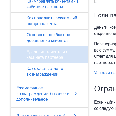
Как управлять клиентами в
кабинете партнера
Если па
Как пополнить рекламный
аккаунт клиента
Деньги, ко
откреплени
Основные ошибки при
добавлении клиентов
Партнер-юр
всю сумму,
Удаление клиента из
Отчет для
кабинета партнера
партнера,
н
Как скачать отчет о
Условия пе
вознаграждении
Огра
Ежемесячное
chevron_right
вознаграждение: базовое и
дополнительное
Если кабин
со следующ
chevron_right
Для юридических лиц и ИП