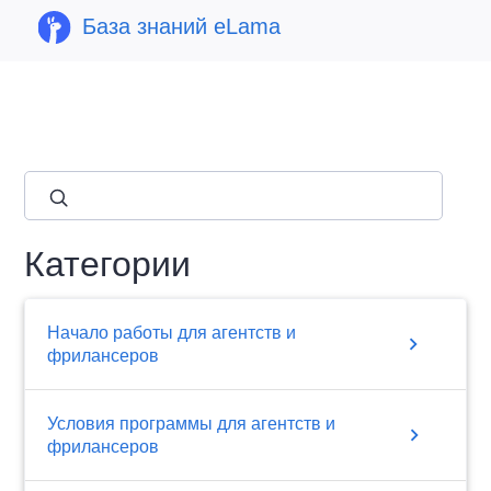
База знаний eLama
close
Категории
Начало работы для агентств и
chevron_right
фрилансеров
Условия программы для агентств и
chevron_right
фрилансеров