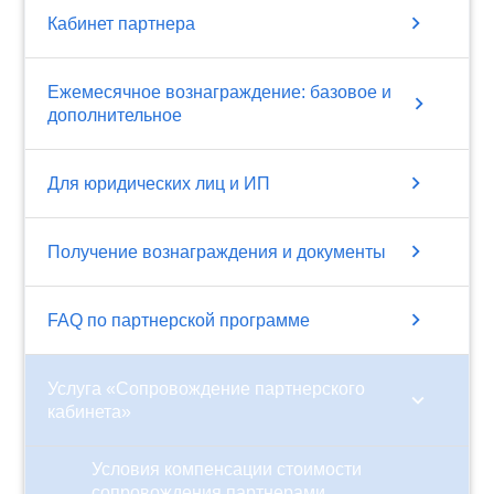
chevron_right
Кабинет партнера
Ежемесячное вознаграждение: базовое и
chevron_right
дополнительное
chevron_right
Для юридических лиц и ИП
chevron_right
Получение вознаграждения и документы
chevron_right
FAQ по партнерской программе
Услуга «Сопровождение партнерского
chevron_right
кабинета»
Условия компенсации стоимости
сопровождения партнерами