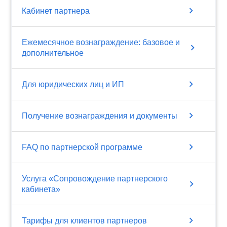
chevron_right
Кабинет партнера
Ежемесячное вознаграждение: базовое и
chevron_right
дополнительное
chevron_right
Для юридических лиц и ИП
chevron_right
Получение вознаграждения и документы
chevron_right
FAQ по партнерской программе
Услуга «Сопровождение партнерского
chevron_right
кабинета»
chevron_right
Тарифы для клиентов партнеров