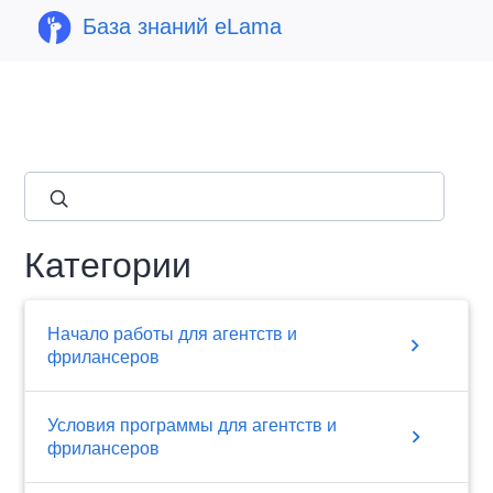
База знаний eLama
close
Категории
Начало работы для агентств и
chevron_right
фрилансеров
Условия программы для агентств и
chevron_right
фрилансеров