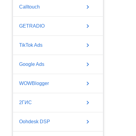
chevron_right
Calltouch
chevron_right
GETRADIO
chevron_right
TikTok Ads
chevron_right
Google Ads
chevron_right
WOWBlogger
chevron_right
2ГИС
chevron_right
Oohdesk DSP