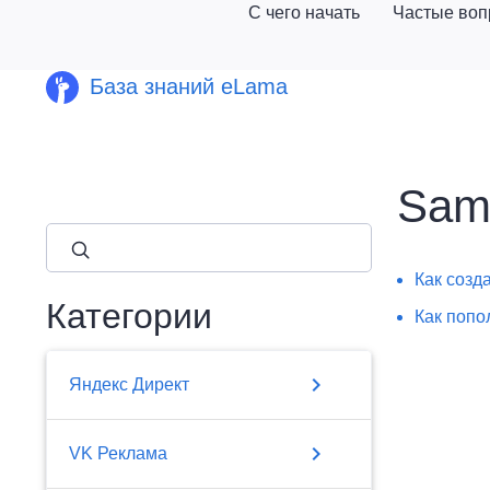
С чего начать
Частые во
База знаний eLama
Sam
close
Как созд
Категории
Как попо
chevron_right
Яндекс Директ
chevron_right
VK Реклама