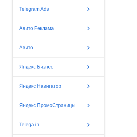
chevron_right
Telegram Ads
chevron_right
Авито Реклама
chevron_right
Авито
chevron_right
Яндекс Бизнес
chevron_right
Яндекс Навигатор
chevron_right
Яндекс ПромоСтраницы
chevron_right
Telega.in