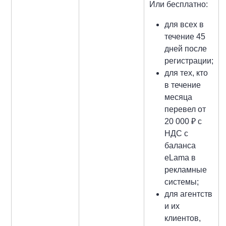
Или бесплатно:
для всех в
течение 45
дней после
регистрации;
для тех, кто
в течение
месяца
перевел от
20 000 ₽ с
НДС с
баланса
eLama в
рекламные
системы;
для агентств
и их
клиентов,