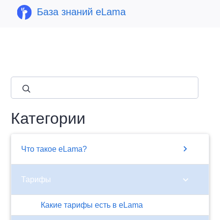
База знаний eLama
close
Категории
chevron_right
Что такое eLama?
chevron_right
Тарифы
​Какие тарифы есть в eLama