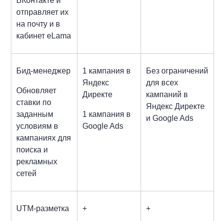
ВКонтакте и
отправляет их
на почту и в
кабинет eLama
Бид-менеджер
1 кампания в
Без ограничений
Яндекс
для всех
Обновляет
Директе
кампаний в
ставки по
Яндекс Директе
заданным
1 кампания в
и Google Ads
условиям в
Google Ads
кампаниях для
поиска и
рекламных
сетей
UTM-разметка
+
+