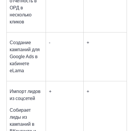
отчетность в
ОРД в
несколько
кликов
Создание
-
+
кампаний для
Google Ads в
кабинете
eLama
Импорт лидов
+
+
из соцсетей
Собирает
лиды из
кампаний в