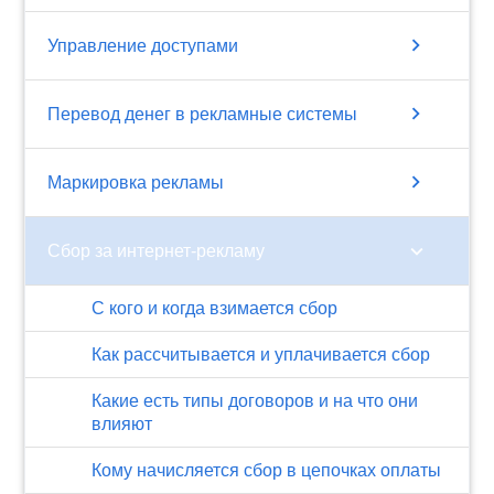
chevron_right
Управление доступами
chevron_right
Перевод денег в рекламные системы
chevron_right
Маркировка рекламы
chevron_right
Сбор за интернет-рекламу
С кого и когда взимается сбор
Как рассчитывается и уплачивается сбор
Какие есть типы договоров и на что они
влияют
Кому начисляется сбор в цепочках оплаты