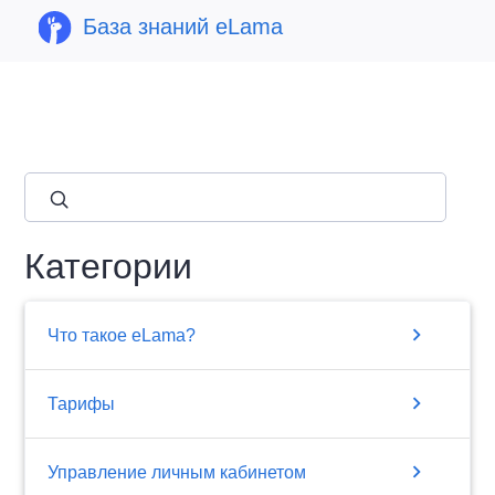
База знаний eLama
close
Категории
chevron_right
Что такое eLama?
chevron_right
Тарифы
chevron_right
Управление личным кабинетом