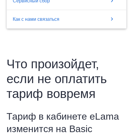
chevron_right
Сервисный сбор
chevron_right
Как с нами связаться
Что произойдет,
если не оплатить
тариф вовремя
Тариф в кабинете eLama
изменится на Basic