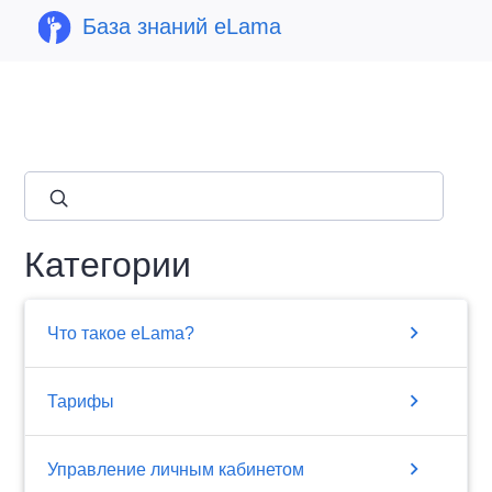
База знаний eLama
close
Категории
chevron_right
Что такое eLama?
chevron_right
Тарифы
chevron_right
Управление личным кабинетом