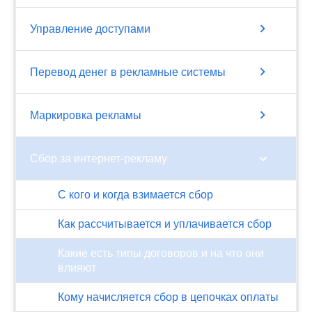
chevron_right
Управление доступами
chevron_right
Перевод денег в рекламные системы
chevron_right
Маркировка рекламы
chevron_right
Сбор за интернет-рекламу
С кого и когда взимается сбор
Как рассчитывается и уплачивается сбор
Какие есть типы договоров и на что они
влияют
Кому начисляется сбор в цепочках оплаты