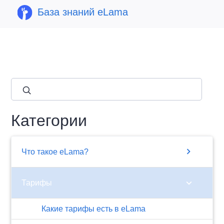
База знаний eLama
close
Категории
chevron_right
Что такое eLama?
chevron_right
Тарифы
​Какие тарифы есть в eLama