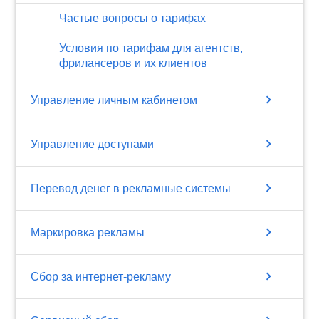
Частые вопросы о тарифах
Условия по тарифам для агентств,
фрилансеров и их клиентов
chevron_right
Управление личным кабинетом
chevron_right
Управление доступами
chevron_right
Перевод денег в рекламные системы
chevron_right
Маркировка рекламы
chevron_right
Сбор за интернет-рекламу