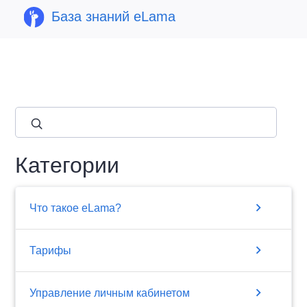
База знаний eLama
close
Категории
chevron_right
Что такое eLama?
chevron_right
Тарифы
chevron_right
Управление личным кабинетом