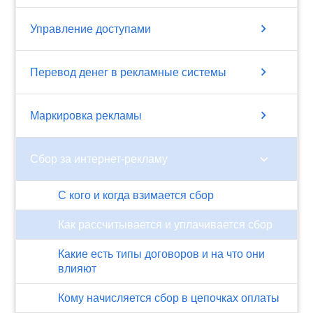
chevron_right
Управление доступами
chevron_right
Перевод денег в рекламные системы
chevron_right
Маркировка рекламы
chevron_right
Сбор за интернет-рекламу
С кого и когда взимается сбор
Как рассчитывается и уплачивается сбор
Какие есть типы договоров и на что они
влияют
Кому начисляется сбор в цепочках оплаты