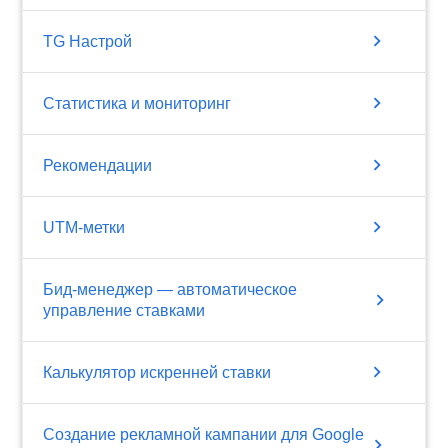
chevron_right
TG Настрой
chevron_right
Статистика и мониторинг
chevron_right
Рекомендации
chevron_right
UTM-метки
Бид-менеджер — автоматическое
chevron_right
управление ставками
chevron_right
Калькулятор искренней ставки
Создание рекламной кампании для Google
chevron_right