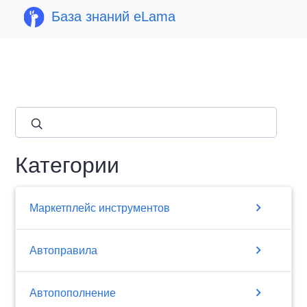
База знаний eLama
close
Категории
chevron_right
Маркетплейс инструментов
chevron_right
Автоправила
chevron_right
Автопополнение