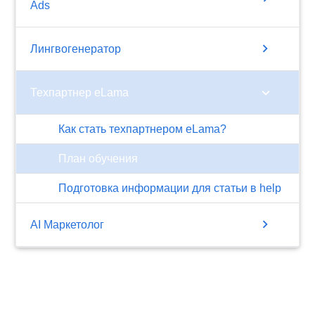
Ads
chevron_right
Лингвогенератор
chevron_right
Техпартнер eLama
Как стать техпартнером eLama?
План обучения
Подготовка информации для статьи в help
chevron_right
AI Маркетолог