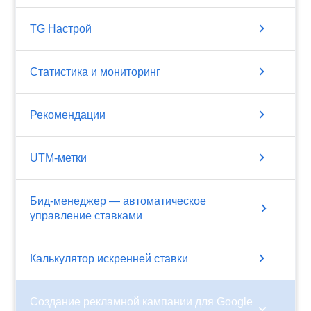
chevron_right
TG Настрой
chevron_right
Статистика и мониторинг
chevron_right
Рекомендации
chevron_right
UTM-метки
Бид-менеджер — автоматическое
chevron_right
управление ставками
chevron_right
Калькулятор искренней ставки
Создание рекламной кампании для Google
chevron_right