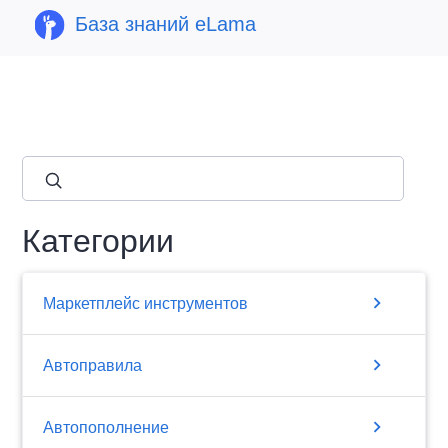
База знаний eLama
close
Категории
chevron_right
Маркетплейс инструментов
chevron_right
Автоправила
chevron_right
Автопополнение