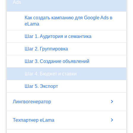
Ads
Как создать кампанию для Google Ads в
eLama
Шаг 1. Аудитория и семантика
Шаг 2. Группировка
Шаг 3. Создание объявлений
Шаг 4. Бюджет и ставки
Шаг 5. Экспорт
chevron_right
Лингвогенератор
chevron_right
Техпартнер eLama