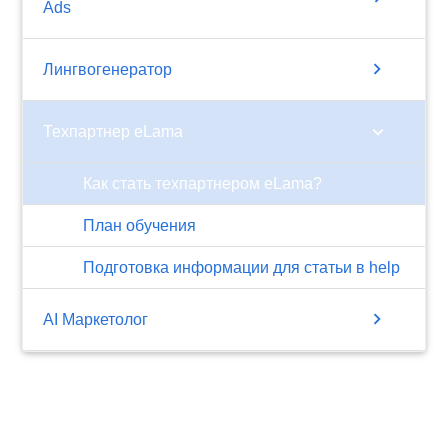
Ads
chevron_right
Лингвогенератор
chevron_right
Техпартнер eLama
Как стать техпартнером eLama?
План обучения
Подготовка информации для статьи в help
chevron_right
AI Маркетолог