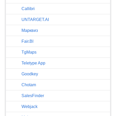
Callibri
UNTARGET.AI
Марквиз
Fair.BI
TgMaps
Teletype App
Goodkey
Chotam
SalesFinder
Webjack