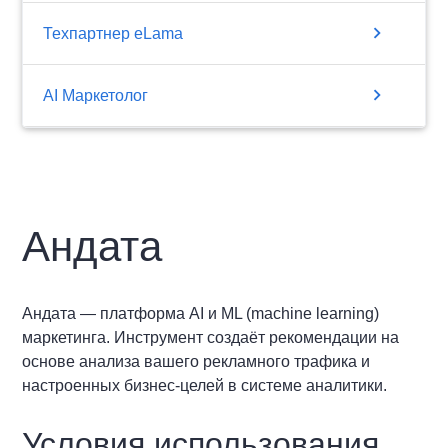
chevron_right
Техпартнер eLama
chevron_right
AI Маркетолог
Андата
Андата — платформа AI и ML (machine learning)
маркетинга. Инструмент создаёт рекомендации на
основе анализа вашего рекламного трафика и
настроенных бизнес-целей в системе аналитики.
Условия использования