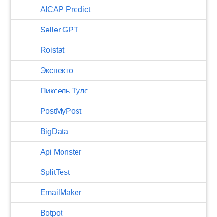
AICAP Predict
Seller GPT
Roistat
Экспекто
Пиксель Тулс
PostMyPost
BigData
Api Monster
SplitTest
EmailMaker
Botpot