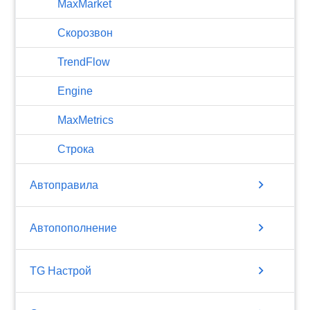
MaxMarket
Скорозвон
TrendFlow
Engine
MaxMetrics
Строка
chevron_right
Автоправила
chevron_right
Автопополнение
chevron_right
TG Настрой