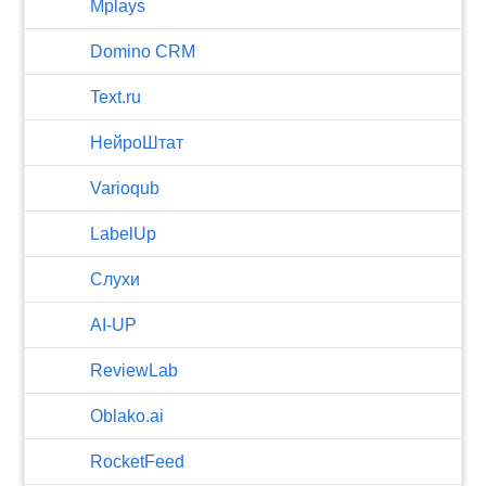
Mplays
Domino CRM
Text.ru
НейроШтат
Varioqub
LabelUp
Слухи
AI-UP
ReviewLab
Oblako.ai
RocketFeed