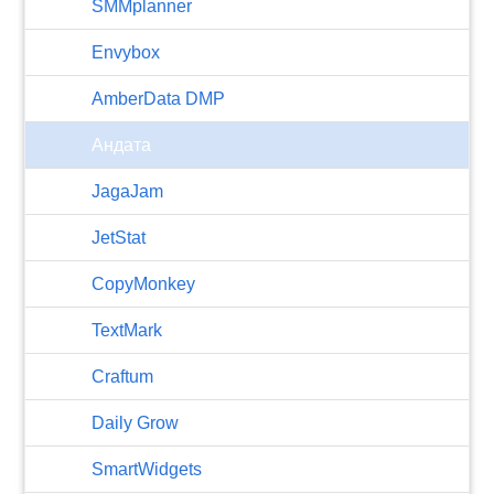
SMMplanner
Envybox
AmberData DMP
Андата
JagaJam
JetStat
CopyMonkey
TextMark
Craftum
​Daily Grow
SmartWidgets