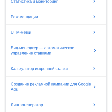
chevron_right
Статистика и мониторинг
chevron_right
Рекомендации
chevron_right
UTM-метки
Бид-менеджер — автоматическое
chevron_right
управление ставками
chevron_right
Калькулятор искренней ставки
Создание рекламной кампании для Google
chevron_right
Ads
chevron_right
Лингвогенератор