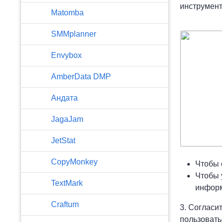
инструмен
Matomba
SMMplanner
Envybox
AmberData DMP
Андата
JagaJam
JetStat
CopyMonkey
Чтобы 
Чтобы 
TextMark
информ
Craftum
3. Согласи
пользовать