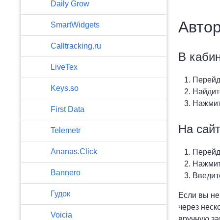
​Daily Grow
Автор
SmartWidgets
Calltracking.ru
В каби
LiveTex
Перейд
Keys.so
Найдит
Нажмит
First Data
На сай
Telemetr
Ananas.Click
Перейд
Нажмит
Bannero
Введите
Гудок
Если вы не
через неск
Voicia
вручную за