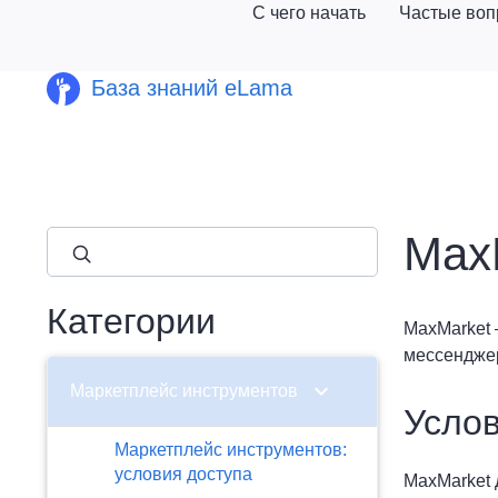
С чего начать
Частые во
База знаний eLama
Max
close
Категории
MaxMarket 
мессенджер
chevron_right
Маркетплейс инструментов
Услов
Маркетплейс инструментов:
условия доступа
MaxMarket 