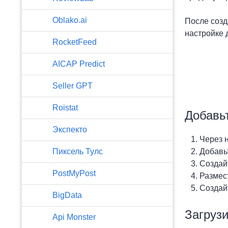
Oblako.ai
После созд
настройке 
RocketFeed
AICAP Predict
Seller GPT
Roistat
Добавьт
Экспекто
Через 
Добавь
Пиксель Тулс
Создай
PostMyPost
Размес
Создай
BigData
Загрузи
Api Monster