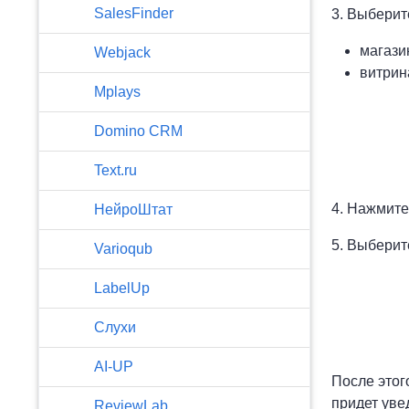
SalesFinder
3. Выберит
магази
Webjack
витрин
Mplays
Domino CRM
Text.ru
4. Нажмите
НейроШтат
5. Выберит
Varioqub
LabelUp
Слухи
AI-UP
После этог
придет уве
ReviewLab