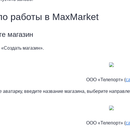
о работы в MaxMarket
те магазин
 «Создать магазин».
ООО «Телепорт» (
с
те аватарку, введите название магазина, выберите направ
ООО «Телепорт» (
с