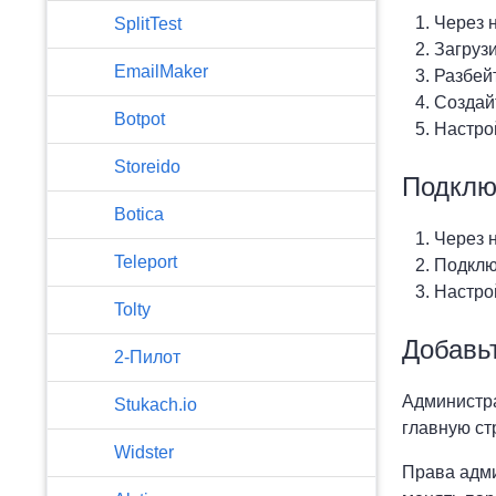
Через 
SplitTest
Загруз
EmailMaker
Разбейт
Создай
Botpot
Настрой
Storeido
Подклю
Botica
Через 
Teleport
Подклю
Настрой
Tolty
Добавь
2-Пилот
Администра
Stukach.io
главную ст
Widster
Права адми