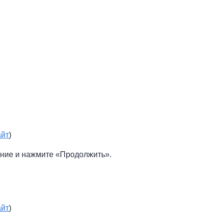
айт
)
ление и нажмите «Продолжить».
айт
)