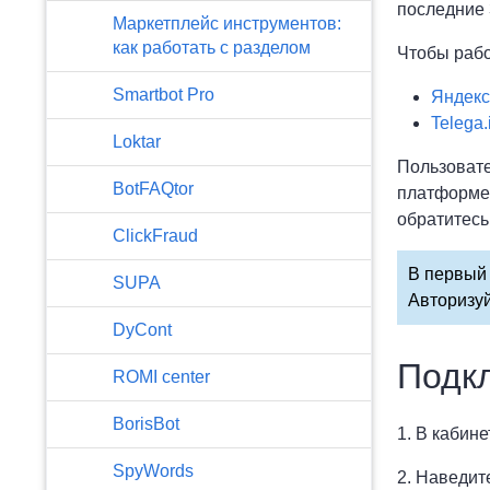
последние 
Маркетплейс инструментов:
как работать с разделом
Чтобы рабо
Smartbot Pro
Яндекс
Telega.
Loktar
Пользовате
BotFAQtor
платформе.
обратитесь
​ClickFraud
В первый 
SUPA
Авторизуй
DyCont
Подк
ROMI center
BorisBot
1. В кабин
SpyWords
2. Наведит