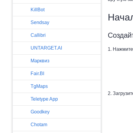
KillBot
Начал
Sendsay
Создай
Callibri
UNTARGET.AI
1. Нажмите
Марквиз
Fair.BI
TgMaps
2. Загрузи
Teletype App
Goodkey
Chotam