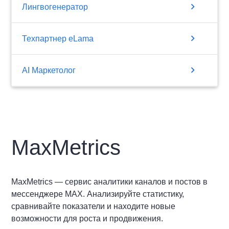
chevron_right
Лингвогенератор
chevron_right
Техпартнер eLama
chevron_right
AI Маркетолог
MaxMetrics
MaxMetrics — сервис аналитики каналов и постов в
мессенджере MAX. Анализируйте статистику,
сравнивайте показатели и находите новые
возможности для роста и продвижения.