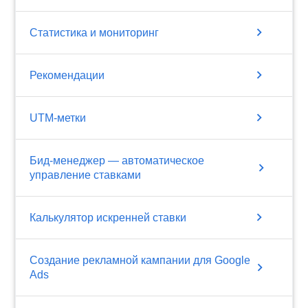
chevron_right
Статистика и мониторинг
chevron_right
Рекомендации
chevron_right
UTM-метки
Бид-менеджер — автоматическое
chevron_right
управление ставками
chevron_right
Калькулятор искренней ставки
Создание рекламной кампании для Google
chevron_right
Ads