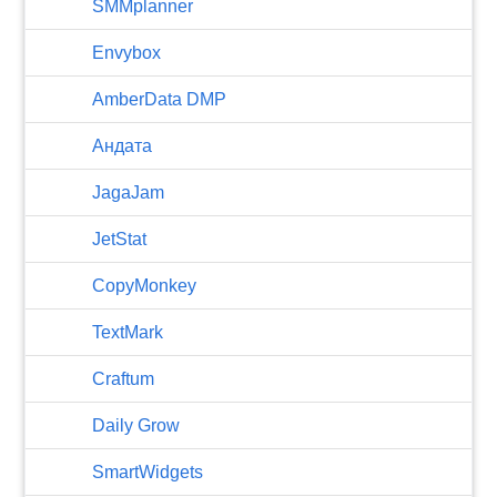
SMMplanner
Envybox
AmberData DMP
Андата
JagaJam
JetStat
CopyMonkey
TextMark
Craftum
​Daily Grow
SmartWidgets