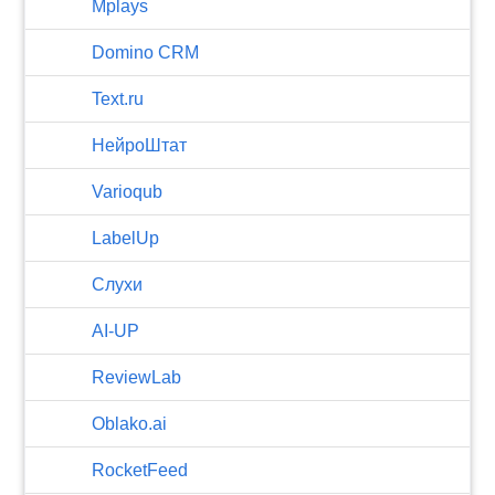
Mplays
Domino CRM
Text.ru
НейроШтат
Varioqub
LabelUp
Слухи
AI-UP
ReviewLab
Oblako.ai
RocketFeed