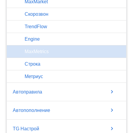
MaxMarket
Скорозвон
TrendFlow
Engine
MaxMetrics
Строка
Метриус
chevron_right
Автоправила
chevron_right
Автопополнение
chevron_right
TG Настрой