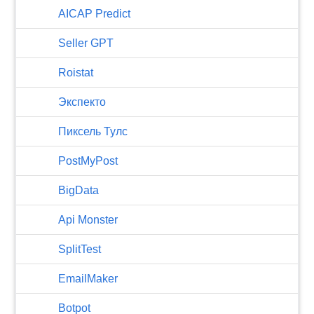
AICAP Predict
Seller GPT
Roistat
Экспекто
Пиксель Тулс
PostMyPost
BigData
Api Monster
SplitTest
EmailMaker
Botpot