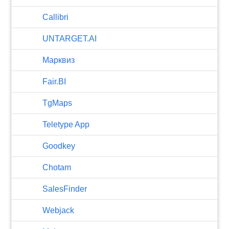
Callibri
UNTARGET.AI
Марквиз
Fair.BI
TgMaps
Teletype App
Goodkey
Chotam
SalesFinder
Webjack