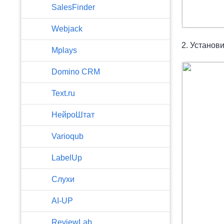
SalesFinder
Webjack
2. Установ
Mplays
Domino CRM
Text.ru
НейроШтат
Varioqub
LabelUp
Слухи
AI-UP
ReviewLab