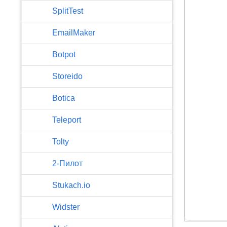
SplitTest
EmailMaker
Botpot
Storeido
Botica
Teleport
Tolty
2-Пилот
Stukach.io
Widster