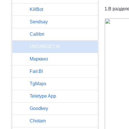
1.В раздел
KillBot
Sendsay
Callibri
UNTARGET.AI
Марквиз
Fair.BI
TgMaps
Teletype App
Goodkey
Chotam