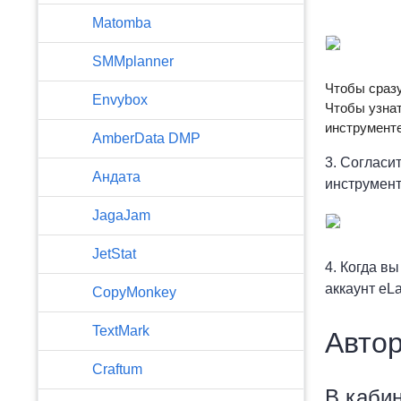
Matomba
SMMplanner
Чтобы сразу
Envybox
Чтобы узнат
инструменте
AmberData DMP
3. Согласи
Андата
инструмент
JagaJam
JetStat
4. Когда в
аккаунт eL
CopyMonkey
TextMark
Автор
Craftum
В каби