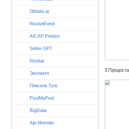
Oblako.ai
RocketFeed
AICAP Predict
Seller GPT
Roistat
3.Предоста
Экспекто
Пиксель Тулс
PostMyPost
BigData
Api Monster