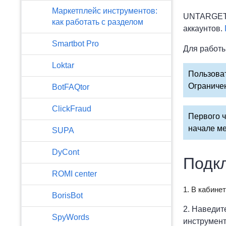
Маркетплейс инструментов:
UNTARGET.A
как работать с разделом
аккаунтов.
Smartbot Pro
Для работы
Loktar
Пользоват
Ограничен
BotFAQtor
​ClickFraud
Первого ч
начале ме
SUPA
DyCont
Подк
ROMI center
1. В кабине
BorisBot
2. Наведит
SpyWords
инструмент