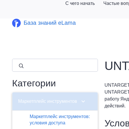
С чего начать
Частые во
База знаний eLama
UNT
close
Категории
UNTARGET.A
UNTARGET.A
работу Янд
chevron_right
Маркетплейс инструментов
действий.
Маркетплейс инструментов:
Услов
условия доступа