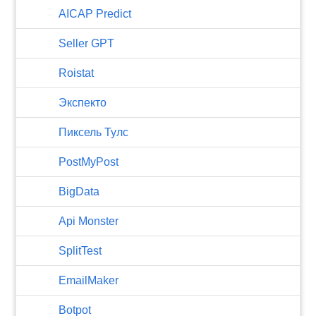
AICAP Predict
Seller GPT
Roistat
Экспекто
Пиксель Тулс
PostMyPost
BigData
Api Monster
SplitTest
EmailMaker
Botpot