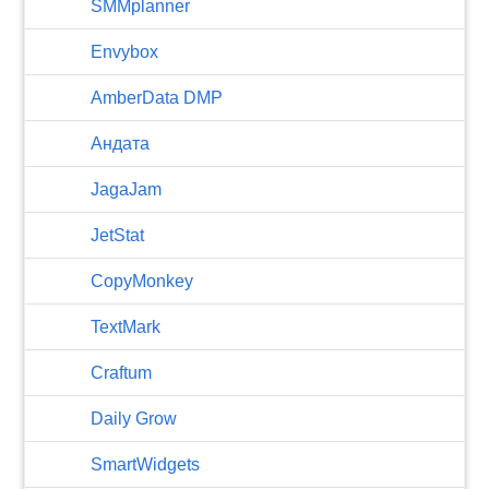
SMMplanner
Envybox
AmberData DMP
Андата
JagaJam
JetStat
CopyMonkey
TextMark
Craftum
​Daily Grow
SmartWidgets