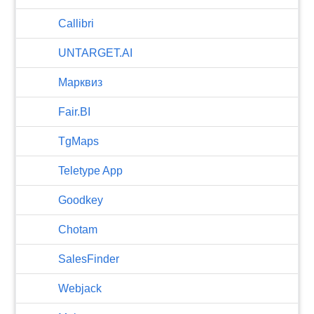
Callibri
UNTARGET.AI
Марквиз
Fair.BI
TgMaps
Teletype App
Goodkey
Chotam
SalesFinder
Webjack