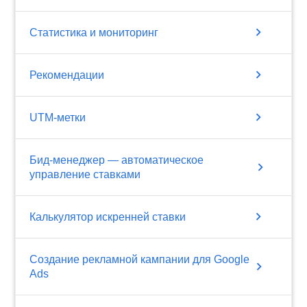
chevron_right
Статистика и мониторинг
chevron_right
Рекомендации
chevron_right
UTM-метки
Бид-менеджер — автоматическое
chevron_right
управление ставками
chevron_right
Калькулятор искренней ставки
Создание рекламной кампании для Google
chevron_right
Ads