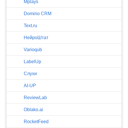
Mplays
Domino CRM
Text.ru
НейроШтат
Varioqub
LabelUp
Слухи
AI-UP
ReviewLab
Oblako.ai
RocketFeed