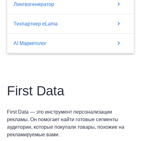
chevron_right
Лингвогенератор
chevron_right
Техпартнер eLama
chevron_right
AI Маркетолог
First Data
First Data — это инструмент персонализации
рекламы. Он помогает найти готовые сегменты
аудитории, которые покупали товары, похожие на
рекламируемые вами.