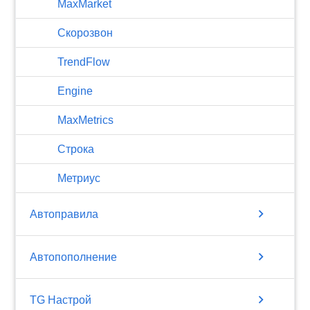
MaxMarket
Скорозвон
TrendFlow
Engine
MaxMetrics
Строка
Метриус
chevron_right
Автоправила
chevron_right
Автопополнение
chevron_right
TG Настрой